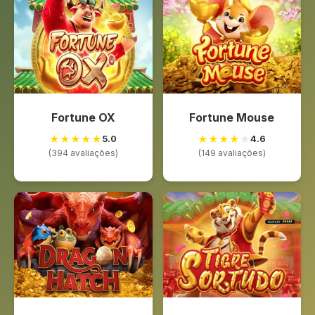
Fortune OX
Fortune Mouse
★
★
★
★
★
★
★
★
★
★
5.0
4.6
(394 avaliações)
(149 avaliações)