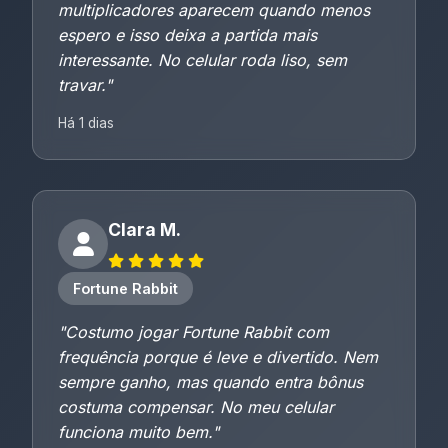
multiplicadores aparecem quando menos
espero e isso deixa a partida mais
interessante. No celular roda liso, sem
travar."
Há 1 dias
Clara M.
Fortune Rabbit
"Costumo jogar Fortune Rabbit com
frequência porque é leve e divertido. Nem
sempre ganho, mas quando entra bônus
costuma compensar. No meu celular
funciona muito bem."