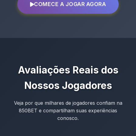
COMECE A JOGAR AGORA
Avaliações Reais dos
Nossos Jogadores
Veja por que milhares de jogadores confiam na
850BET e compartilham suas experiências
conosco.