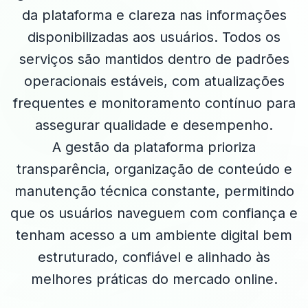
da plataforma e clareza nas informações
disponibilizadas aos usuários. Todos os
serviços são mantidos dentro de padrões
operacionais estáveis, com atualizações
frequentes e monitoramento contínuo para
assegurar qualidade e desempenho.
A gestão da plataforma prioriza
transparência, organização de conteúdo e
manutenção técnica constante, permitindo
que os usuários naveguem com confiança e
tenham acesso a um ambiente digital bem
estruturado, confiável e alinhado às
melhores práticas do mercado online.