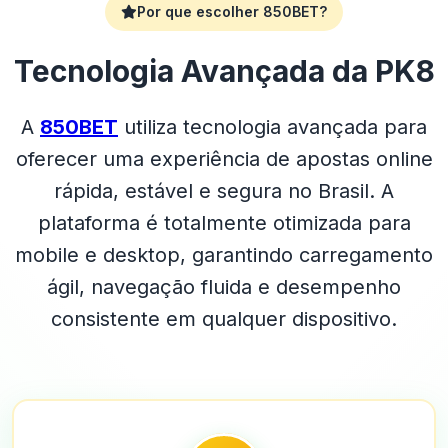
Por que escolher 850BET?
Tecnologia Avançada da PK8
A
850BET
utiliza tecnologia avançada para
oferecer uma experiência de apostas online
rápida, estável e segura no Brasil. A
plataforma é totalmente otimizada para
mobile e desktop, garantindo carregamento
ágil, navegação fluida e desempenho
consistente em qualquer dispositivo.