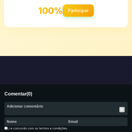
100%
Participar
Comentar
(
0
)
Li e concordo com os termos e condições.