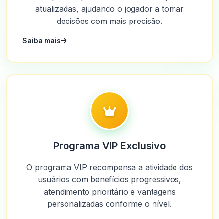
atualizadas, ajudando o jogador a tomar
decisões com mais precisão.
Saiba mais
Programa VIP Exclusivo
O programa VIP recompensa a atividade dos
usuários com benefícios progressivos,
atendimento prioritário e vantagens
personalizadas conforme o nível.