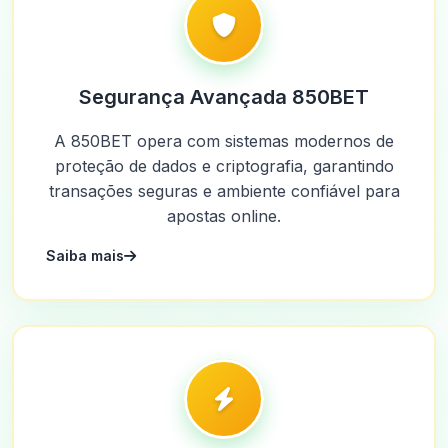
Segurança Avançada 850BET
A 850BET opera com sistemas modernos de
proteção de dados e criptografia, garantindo
transações seguras e ambiente confiável para
apostas online.
Saiba mais