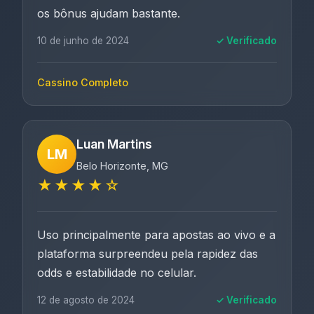
os bônus ajudam bastante.
10 de junho de 2024
✓ Verificado
Cassino Completo
Luan Martins
LM
Belo Horizonte, MG
★★★★☆
Uso principalmente para apostas ao vivo e a
plataforma surpreendeu pela rapidez das
odds e estabilidade no celular.
12 de agosto de 2024
✓ Verificado