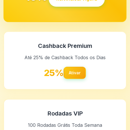
Cashback Premium
Até 25% de Cashback Todos os Dias
25%
Ativar
Rodadas VIP
100 Rodadas Grátis Toda Semana