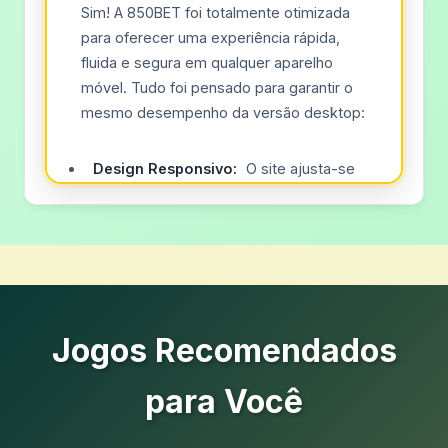
uma porcentagem das perdas da semana
rápido, seguro e transparente, garantindo
Sim! A 850BET foi totalmente otimizada
anterior, automaticamente creditada na
que você receba seus ganhos sem
para oferecer uma experiência rápida,
sua conta.
complicações.
fluida e segura em qualquer aparelho
Rodadas Grátis:
Free spins semanais em
móvel. Tudo foi pensado para garantir o
slots selecionados, perfeitas para testar
mesmo desempenho da versão desktop:
novos jogos sem gastar do próprio saldo.
Programa VIP:
Design Responsivo:
Jogadores frequentes
O site ajusta-se
acumulam benefícios exclusivos, como
automaticamente a smartphones e
bônus personalizados, limites maiores e
tablets, mantendo visual limpo,
suporte prioritário.
organizado e fácil de navegar.
Promoções Sazonais:
Compatibilidade Total:
Ofertas especiais
Funciona
em datas comemorativas, trazendo
perfeitamente nos principais navegadores
recompensas adicionais e vantagens
móveis, como Chrome, Safari e Firefox,
Jogos Recomendados
únicas.
sem travamentos ou perda de qualidade.
Performance Otimizada:
Carregamento
Todos os bônus possuem termos e
para Você
rápido mesmo em redes 3G ou 4G,
condições específicos. Antes de ativar
garantindo jogabilidade estável em
qualquer promoção, recomendamos