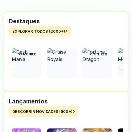
Destaques
EXPLORAR TODOS (2000+)
FEATURED
FEATURED
Lançamentos
DESCOBRIR NOVIDADES (500+)