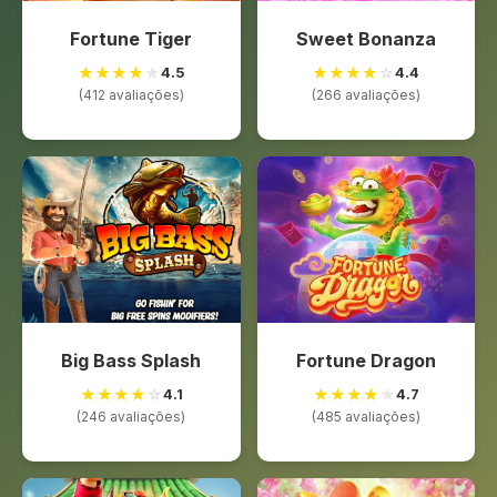
Fortune Tiger
Sweet Bonanza
★
★
★
★
★
★
★
★
★
☆
4.5
4.4
(412 avaliações)
(266 avaliações)
Big Bass Splash
Fortune Dragon
★
★
★
★
☆
★
★
★
★
★
4.1
4.7
(246 avaliações)
(485 avaliações)