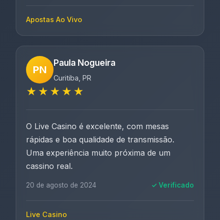
Apostas Ao Vivo
Paula Nogueira
PN
Curitiba, PR
★★★★★
O Live Casino é excelente, com mesas
rápidas e boa qualidade de transmissão.
Uma experiência muito próxima de um
cassino real.
20 de agosto de 2024
✓ Verificado
Live Casino