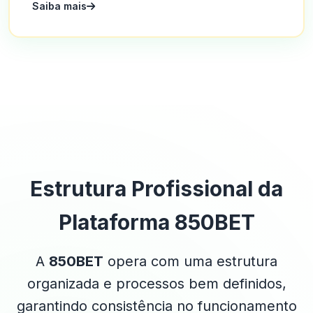
Saiba mais
Estrutura Profissional da
Plataforma 850BET
A
850BET
opera com uma estrutura
organizada e processos bem definidos,
garantindo consistência no funcionamento