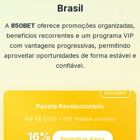
Brasil
A
850BET
oferece promoções organizadas,
benefícios recorrentes e um programa VIP
com vantagens progressivas, permitindo
aproveitar oportunidades de forma estável e
confiável.
EXCLUSIVO
Pacote Revolucionário
Até R$ 5.000 + 500 rodadas premium
16%
Reivindicar Agora