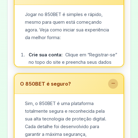
Jogar no 850BET é simples e rápido,
mesmo para quem está começando
agora. Veja como iniciar sua experiência
da melhor forma:
Crie sua conta:
Clique em “Registrar-se”
no topo do site e preencha seus dados
básicos. O cadastro é gratuito e leva
menos de um minuto.
−
O 850BET é seguro?
Ative sua conta:
Confirme seu e-mail ou
número de telefone para liberar todas as
funções e garantir total segurança nas
Sim, o 850BET é uma plataforma
suas operações.
totalmente segura e reconhecida pela
sua alta tecnologia de proteção digital.
Faça um depósito:
Utilize PIX, cartão,
Cada detalhe foi desenvolvido para
boleto ou carteiras digitais. Os depósitos
garantir a máxima segurança,
são processados instantaneamente e